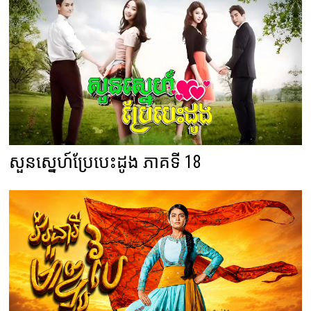
សួនស្នេហ៍ប្រែបេះដូង ភាគទី 18