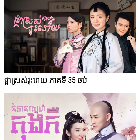
ផ្កាស្រស់រុះរោយ ភាគទី 35 ចប់