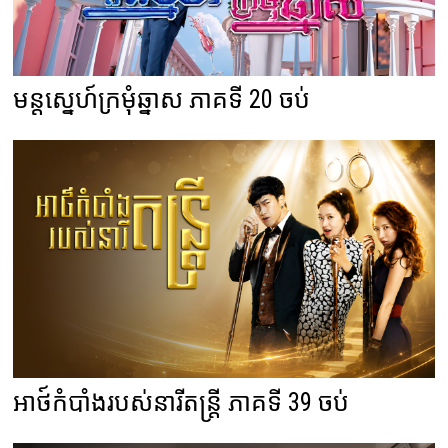
មន្តស្នេហ៍ក្រមុំឆ្នាស ភាគទី 20 ចប់
អាថ៍កំបាំងរបស់នារីតន្ត្រី ភាគទី 39 ចប់