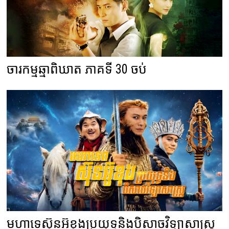
ចារកម្មឆ្មាពិឃាត ភាគទី 30 ចប់
មហាទេស៊ុនអ៊ូខុងប្រយុទ្ធនិងបិសាចវិទ្យាសាស្ត្រ