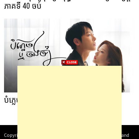
ភាគទី 40 ចប់
បំភ្លេចឬចងចាំ ភាគទី 24 ចប់
Copyright © 2026
Video4Khmer
. Powered by
WordPress
and