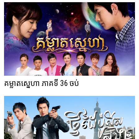
គម្លាតស្នេហា ភាគទី 36 ចប់