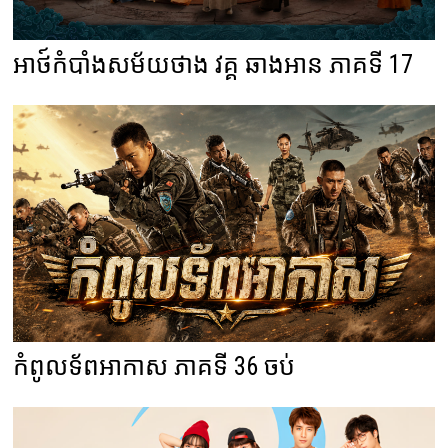
អាថ៍កំបាំងសម័យថាង វគ្គ ឆាងអាន ភាគទី 17
កំពូលទ័ពអាកាស ភាគទី 36 ចប់