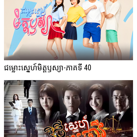
ជម្លោះស្នេហ៍មិត្តឫស្យា-ភាគទី 40