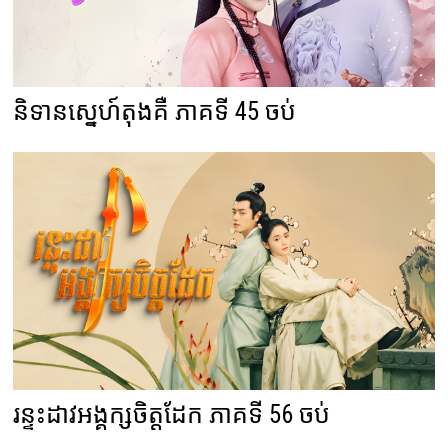
និទានស្នេហ៍តុងគឺ ភាគទី 45 ចប់
រន្ទះដាវអង្គក្សចិត្តដែក ភាគទី 56 ចប់