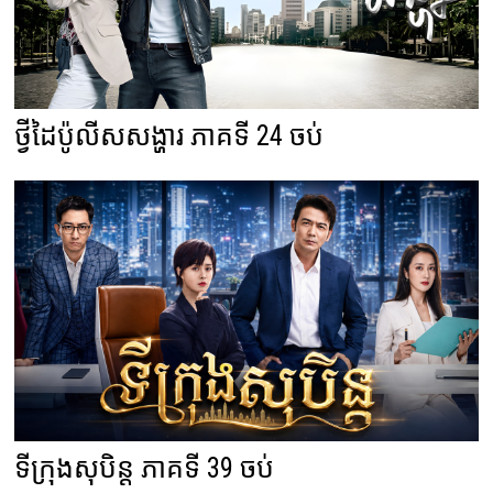
ថ្វីដៃប៉ូលីសសង្ហារ ភាគទី 24 ចប់
ទីក្រុងសុបិន្ត ភាគទី 39 ចប់