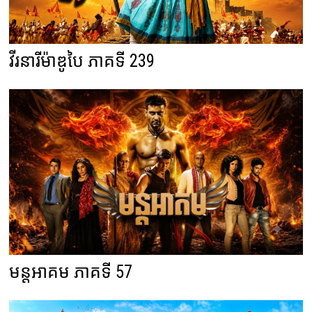
វីរនារីម៉ាឌូបៃ ភាគទី 239
មន្តអាគម ភាគទី 57