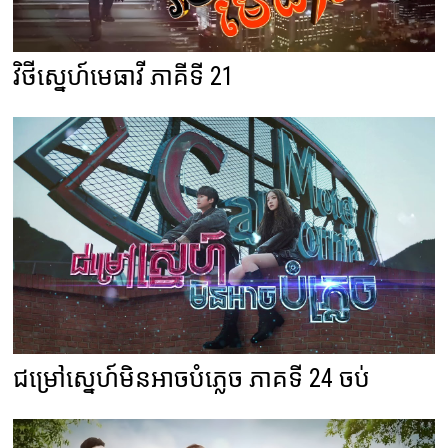
វិថីស្នេហ៍មេធាវី ភាគីទី 21
ជម្រៅស្នេហ៍មិនអាចបំភ្លេច ភាគទី 24 ចប់