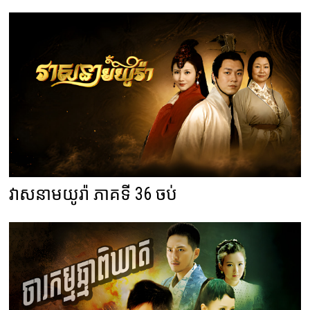
វាសនាមយូរ៉ា ភាគទី 36 ចប់