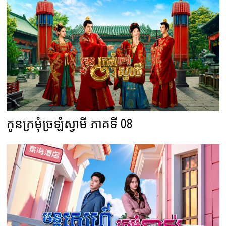
កូនក្រមុំច្រឡំស្វាមី ភាគទី 08