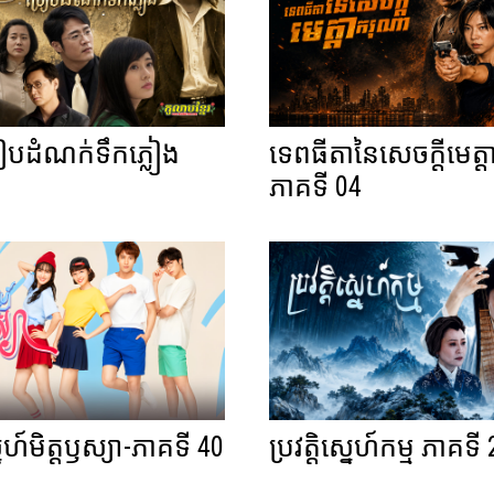
រៀបដំណក់ទឹកភ្លៀង
ទេពធីតានៃសេចក្តីមេត្
4
ភាគទី 04
នេហ៍មិត្តឫស្យា-ភាគទី 40
ប្រវត្តិស្នេហ៍កម្ម ភាគទី