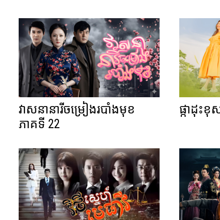
វាសនានារីចម្រៀងរបាំងមុខ
ផ្កាដុះខ
ភាគទី 22