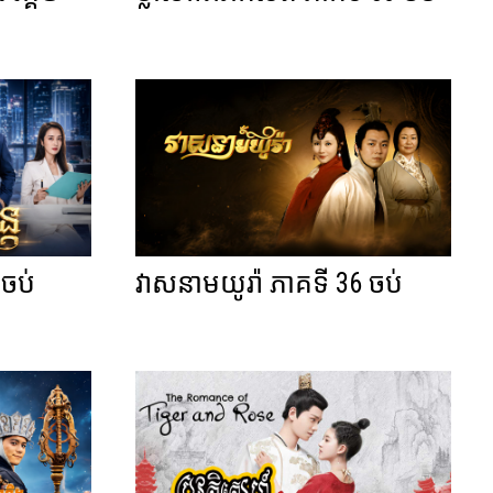
 ចប់
វាសនាមយូរ៉ា ភាគទី 36 ចប់