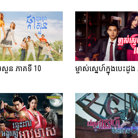
ុសសួន ភាគទី 10
ម្ចាស់ស្នេហ៍ក្នុងបេះដូ