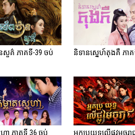
នសួគ៌ ភាគទី-39 ចប់
និទានស្នេហ៍តុងគឺ ភាគ
នេហា ភាគទី 36 ចប់
អ្នកប្រយុទ្ធលើផ្លូវមច្ចុរា