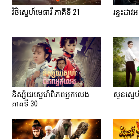
វិថីស្នេហ៍មេធាវី ភាគីទី 21
រន្ទះដាវ
និស្ស័យស្នេហ៍ពិភពអ្នកលេង
សួនស្នេហ
ភាគទី 30