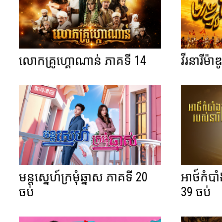
លោកគ្រូហ្គោណាន់ ភាគទី 14
វីរនារីម៉
មន្តស្នេហ៍ក្រមុំឆ្នាស ភាគទី 20
អាថ៍កំបាំ
ចប់
39 ចប់