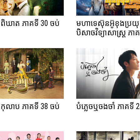
្មាពិឃាត ភាគទី 30 ចប់
មហាទេស៊ុនអ៊ូខុងប្រយុទ
បិសាចវិទ្យាសាស្ត្រ ភាគ
ហ៍កុលាប ភាគទី 38 ចប់
បំភ្លេចឬចងចាំ ភាគទី 2