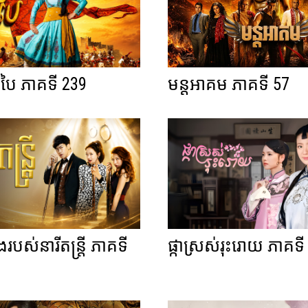
ាឌូបៃ ភាគទី 239
មន្តអាគម ភាគទី 57
ងរបស់នារីតន្ត្រី ភាគទី
ផ្កាស្រស់រុះរោយ ភាគទី