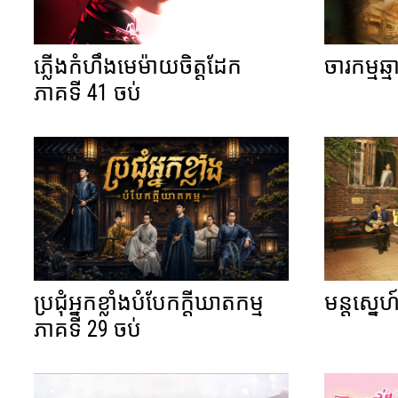
ភ្លើងកំហឹងមេម៉ាយចិត្តដែក
ចារកម្មឆ
ភាគទី 41 ចប់
ប្រជុំអ្នកខ្លាំងបំបែកក្តីឃាតកម្ម
មន្តស្នេ
ភាគទី 29 ចប់