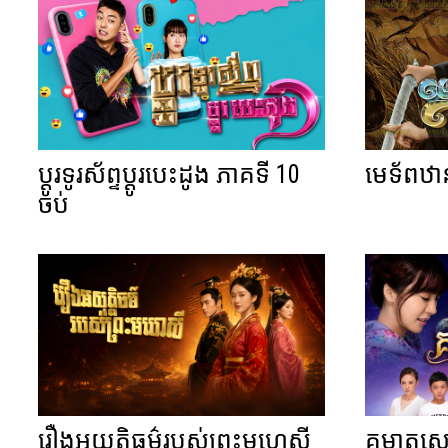
ប្តូរទូរស័ព្ទប្តូរបេះដូង ភាគទី 10
មេទ័ពឋា
ចប់
រឿងអយុត្តិធម៌របស់ព្រះមហេសី
គម្លាតស្