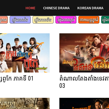
HOME
CHINESE DRAMA
KOREAN DRAMA
្សពូកែ ភាគទី 01
តំណាលតែងតាំងទេវតា
03