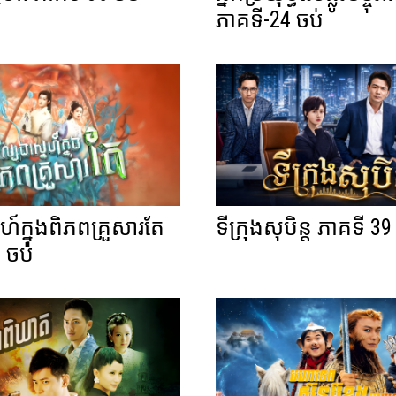
ភាគទី-24 ចប់
េហ៍ក្នុងពិភពគ្រួសារតែ
ទីក្រុងសុបិន្ត ភាគទី 39
 ចប់