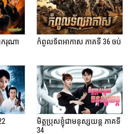
តាករុណា
កំពូលទ័ពអាកាស ភាគទី 36 ចប់
 22
មិត្តប្រុសខ្ញុំជាមនុស្សយន្ត ភាគទី
34