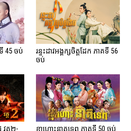
ទី 45 ចប់
រន្ទះដាវអង្គក្សចិត្តដែក ភាគទី 56
ចប់
ជ វគ្គ២-
ខ្លាហោះនាគទេព ភាគទី 50 ចប់