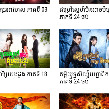
អក្សរអាវមាស ភាគទី 03
ជម្រៅស្នេហ៍មិនអាចបំភ្
ភាគទី 24 ចប់
៍ប្រែបេះដូង ភាគទី 18
គម្ពីយុទ្ធសិល្ប៍បញ្ជាព
ភាគទី 24 ចប់