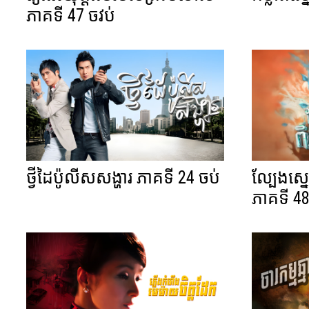
ភាគទី 47 ចវប់
ថ្វីដៃប៉ូលីសសង្ហារ ភាគទី 24 ចប់
ល្បែងស្ន
ភាគទី 48