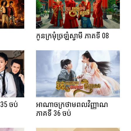
កូនក្រមុំច្រឡំស្វាមី ភាគទី 08
 35 ចប់
អាណាចក្រថាមពលវិញ្ញាណ
ភាគទី 36 ចប់