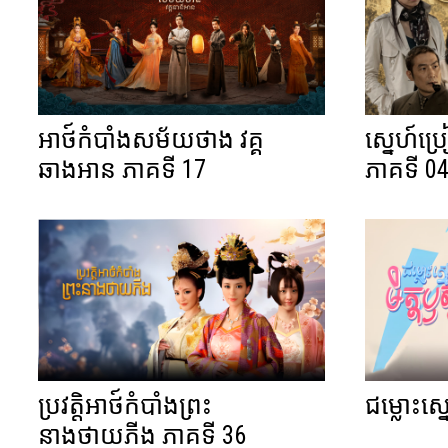
អាថ៍កំបាំងសម័យថាង វគ្គ
ស្នេហ៍ប្
ឆាងអាន ភាគទី 17
ភាគទី 0
ប្រវត្តិអាថ៍កំបាំងព្រះ
ជម្លោះស្
នាងថាយភីង ភាគទី 36