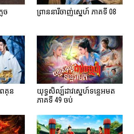
លេច
ព្រាននារីចាញ់ស្នេហ៍ ភាគទី 08
ិភពគុន
យុទ្ធសិល្ប៍ដាវស្នេហ៍ទន្លេអមត
ភាគទី 49 ចប់