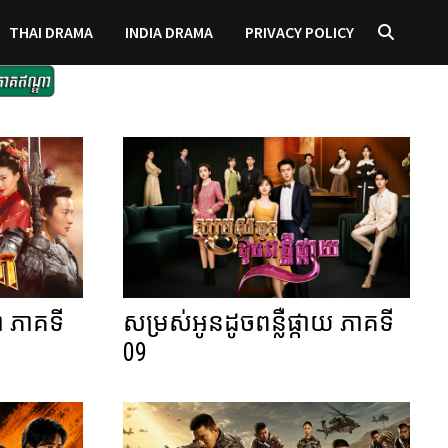
THAI DRAMA
INDIA DRAMA
PRIVACY POLICY
 ភាគទី
សម្រស់អូនដូចពន្លឺផ្កាយ ភាគទី
09