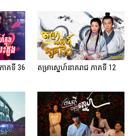
ង ភាគទី 36
តម្រាស្នេហ៍នាគរាជ ភាគទី 12